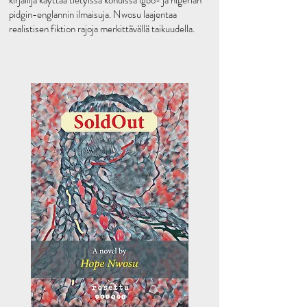
kirjailija käyttää tietyissä kohdissa igbo- ja nigerian
pidgin-englannin ilmaisuja. Nwosu laajentaa
realistisen fiktion rajoja merkittävällä taikuudella.