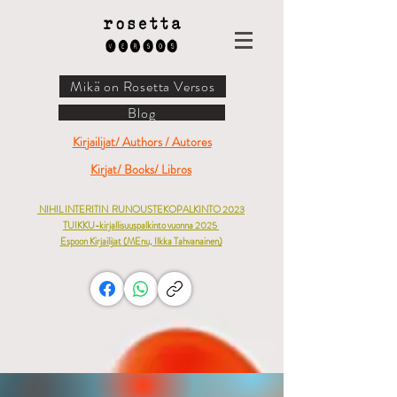
Mikä on Rosetta Versos
Blog
Kirjailijat/ Authors / Autores
Kirjat/ Books/ Libros
NIHIL INTERITIN
RUNOUSTEKOPALKINTO 2023
TUIKKU-kirjallisuuspalkinto vuonna 2025
Espoon Kirjailijat (
MEnu, Ilkka Tahvanainen)