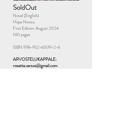
SoldOut
Novel
(English)
Hope Nwosu
First Edition: August 2024
140 pages
ISBN
978-952-65179-2-6
ARVOSTELUKAPPALE:
rosetta.versos@gmail.com
Reader review
June 21st 2025
I completed reading your book Sold Out.