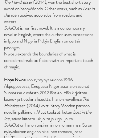
The Hairdresser
(2014), won the best short story
award on StoryMondo. Other works, such as
Lost in
the Ice
. received accolades from readers and
writers.
SoldOut
is her first novel. It is a contemporary
novel in English, where the author uses expressions
in Igbo and Nigeria Pidgin English on certain
passages.
Nwosu extends the boundaries of what is
considered realistic fiction with an important touch
of magic.
Hope Nwosu
on syntynyt vuonna 1986
Akpugoezessa, Enugussa Nigeriassa ja on asunut
Suomessa vuodesta 2012 lähtien. Hän kirjoittaa
kauno- ja tietokirjallisuutta. Hänen novellinsa
The
Hairdresser
(2014) voitti StoryMondon parhaan
novellin palkinnon. Muut teokset, kuten
Lost in the
Ice
, saivat kiitosta lukijoilta ja kirjailijoilta.
SoldOut
on hänen ensimmäinen romaaninsa. Se on
nykyaikainen englanninkielinen romaani, jossa