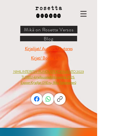
Mikä on Rosetta Versos
Blog
Kirjailijat/ Authors / Autores
Kirjat/ Books/ Libros
NIHIL INTERITIN
RUNOUSTEKOPALKINTO 2023
TUIKKU-kirjallisuuspalkinto vuonna 2025
Espoon Kirjailijat (
MEnu, Ilkka Tahvanainen)