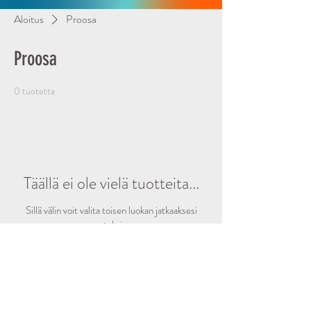
Aloitus
Proosa
Proosa
0 tuotetta
Täällä ei ole vielä tuotteita...
Sillä välin voit valita toisen luokan jatkaaksesi
ostoksia.
Tmi Rosetta Versos
Kerava-Finland